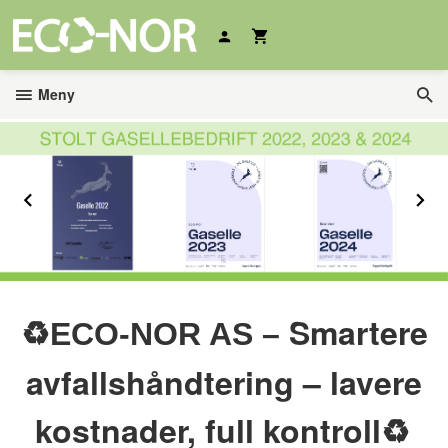
Gå
til
innholdet
Meny
Prev
N
♻️
Smartere
ECO-NOR AS –
avfallshåndtering – lavere
kostnader, full kontroll
♻️