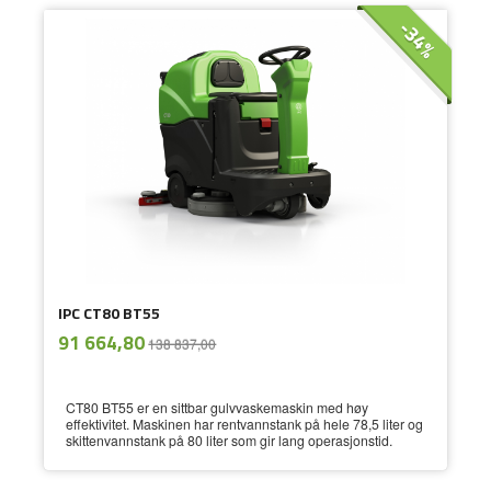
-34%
IPC CT80 BT55
ekskl.
Tilbud
91 664,80
138 837,00
mva.
CT80 BT55 er en sittbar gulvvaskemaskin med høy
effektivitet. Maskinen har rentvannstank på hele 78,5 liter og
skittenvannstank på 80 liter som gir lang operasjonstid.