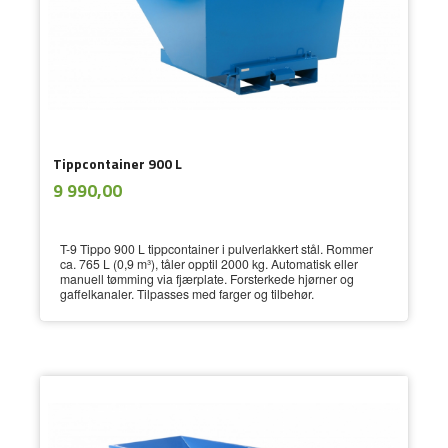
Tippcontainer 900 L
ekskl.
Pris
9 990,00
mva.
T-9 Tippo 900 L tippcontainer i pulverlakkert stål. Rommer
ca. 765 L (0,9 m³), tåler opptil 2000 kg. Automatisk eller
manuell tømming via fjærplate. Forsterkede hjørner og
gaffelkanaler. Tilpasses med farger og tilbehør.