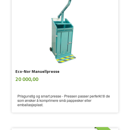
Eco-Nor Manuellpresse
ekskl.
Pris
20 000,00
mva.
Prisgunstig og smart presse - Pressen passer perferkt til de
som ønsker å komprimere små pappesker eller
emballasjeplast.