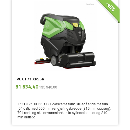
-40%
IPC CT71 XP55R
ekskl.
Tilbud
81 634,40
135 940,00
mva.
IPC CT71 XP55R Gulvvaskemaskin: Stillegående maskin
(54 dB), med 550 mm rengjøringsbredde (816 mm oppsug),
70 l rent- og skittenvannstanker, to sylinderbørster og 210
min driftstid.