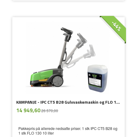
-44%
KAMPANJE - IPC CT5 B28 Gulvvaskemaskin og FLO 130
ekskl.
Tilbud
14 949,60
26 570,00
mva.
Pakkepris på allerede nedsatte priser. 1 stk IPC CT5 B28 og
1 stk FLO 130 10 liter