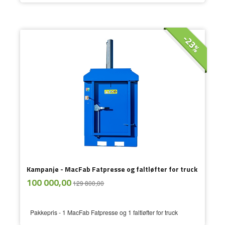
-23%
Kampanje - MacFab Fatpresse og faltløfter for truck
ekskl.
Tilbud
100 000,00
129 800,00
mva.
Pakkepris - 1 MacFab Fatpresse og 1 faltløfter for truck