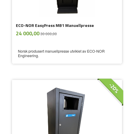
ECO-NOR EasyPress MB1 Manuellpresse
ekskl.
Tilbud
24 000,00
30 000,00
mva.
Norsk produsert manuellpresse utviklet av ECO-NOR
Engineering.
-20%