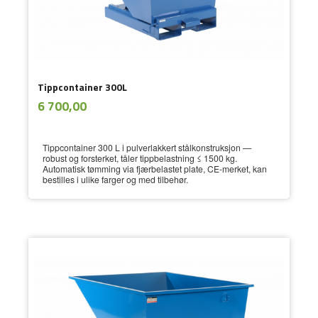
Tippcontainer 300L
ekskl.
Pris
6 700,00
mva.
Tippcontainer 300 L i pulverlakkert stålkonstruksjon —
robust og forsterket, tåler tippbelastning ≤ 1500 kg.
Automatisk tømming via fjærbelastet plate, CE-merket, kan
bestilles i ulike farger og med tilbehør.