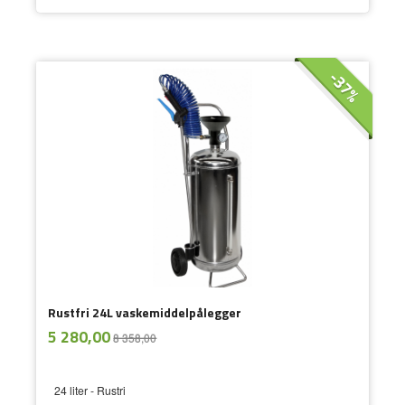
-37%
Rustfri 24L vaskemiddelpålegger
ekskl.
Tilbud
5 280,00
8 358,00
mva.
24 liter - Rustri