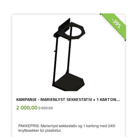
-39%
KAMPANJE - MARIENLYST SEKKESTATIV + 1 KARTONG MED 240l SEKKER FOR RETURPLAST
ekskl.
Tilbud
2 000,00
3 300,00
mva.
PAKKEPRIS: Marienlyst sekkestativ og 1 kartong med 240l
knyttesekker for plastretur.