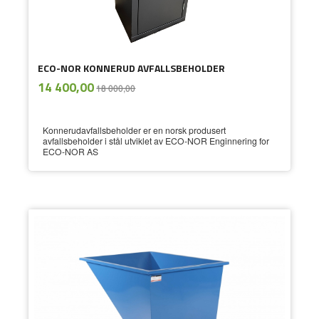
ECO-NOR KONNERUD AVFALLSBEHOLDER
ekskl.
Tilbud
14 400,00
18 000,00
mva.
Konnerudavfallsbeholder er en norsk produsert
avfallsbeholder i stål utviklet av ECO-NOR Enginnering for
ECO-NOR AS