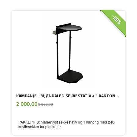
-39%
KAMPANJE - MJØNDALEN SEKKESTATIV + 1 KARTONG MED 240 AVFALLSEKKER
ekskl.
Tilbud
2 000,00
3 300,00
mva.
PAKKEPRIS: Marienlyst sekkestativ og 1 kartong med 240l
knyttesekker for plastretur.