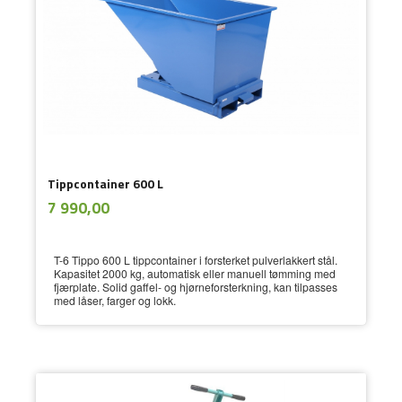
Tippcontainer 600 L
ekskl.
Pris
7 990,00
mva.
T-6 Tippo 600 L tippcontainer i forsterket pulver­lakkert stål.
Kapasitet 2000 kg, automatisk eller manuell tømming med
fjærplate. Solid gaffel- og hjørneforsterkning, kan tilpasses
med låser, farger og lokk.