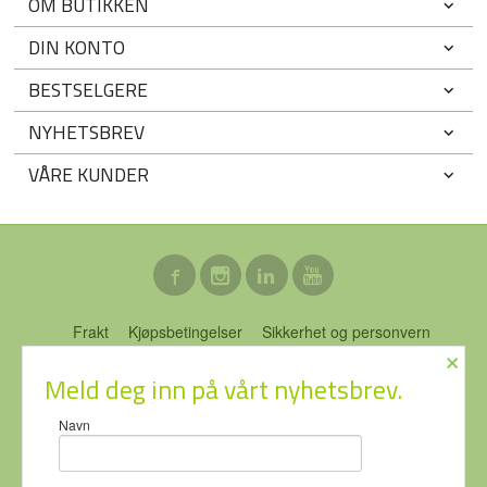
OM BUTIKKEN
DIN KONTO
BESTSELGERE
NYHETSBREV
VÅRE KUNDER
Frakt
Kjøpsbetingelser
Sikkerhet og personvern
×
Nyhetsbrev
Blogg
Ofte stilte spørsmål
Meld deg inn på vårt nyhetsbrev.
ECO-NOR AS Stubberudveien 76 3031 DRAMMEN Tlf.
46 74 64
Navn
64
- Foretaksregisteret 919637951