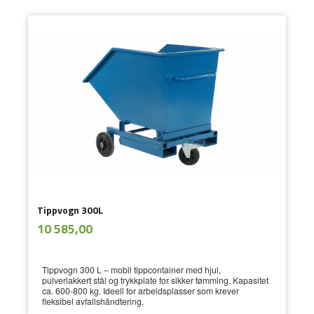
Tippvogn 300L
ekskl.
Pris
10 585,00
mva.
Tippvogn 300 L – mobil tippcontainer med hjul,
pulverlakkert stål og trykkplate for sikker tømming. Kapasitet
ca. 600-800 kg. Ideell for arbeidsplasser som krever
fleksibel avfallshåndtering.