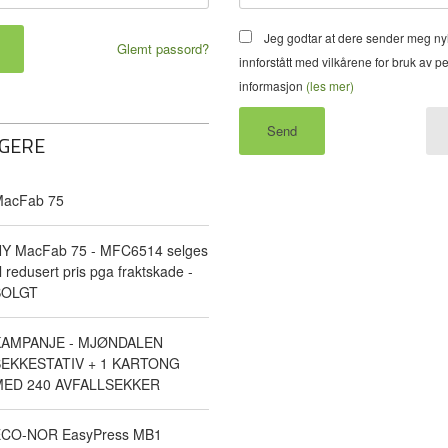
Jeg godtar at dere sender meg ny
Glemt passord?
innforstått med vilkårene for bruk av p
informasjon
(les mer)
GERE
acFab 75
Y MacFab 75 - MFC6514 selges
il redusert pris pga fraktskade -
SOLGT
KAMPANJE - MJØNDALEN
EKKESTATIV + 1 KARTONG
ED 240 AVFALLSEKKER
CO-NOR EasyPress MB1