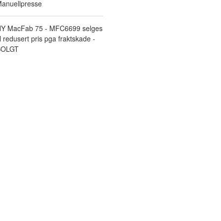
anuellpresse
Y MacFab 75 - MFC6699 selges
il redusert pris pga fraktskade -
SOLGT