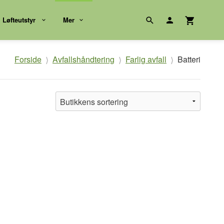
Løfteutstyr
Mer
Forside
Avfallshåndtering
Farlig avfall
Batteri