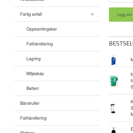
Farlig avfall
Oppsamlingskar
BESTSEL
Fathåndtering
Lagring
M
Miljøskap
N
t
Batteri
Båndruller
S
M
Fathåndtering
E
Stativer