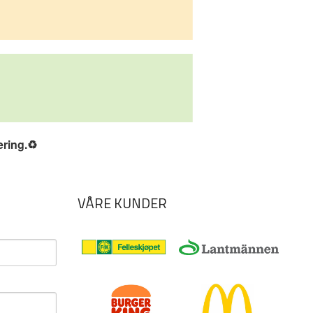
ering.
♻️
VÅRE KUNDER