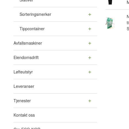
M
Sorteringsmerker
N
t
Tippcontainer
Avfallsmaskiner
Eiendomsdrift
Løfteutstyr
Leveranser
Tjenester
Kontakt oss