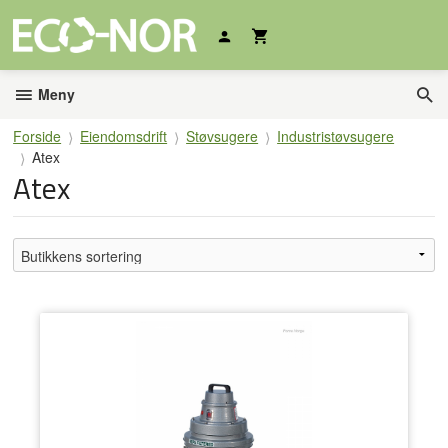
Gå
til
innholdet
Meny
Forside
Eiendomsdrift
Støvsugere
Industristøvsugere
Atex
Atex