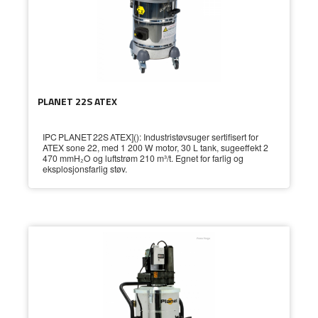
PLANET 22S ATEX
IPC PLANET 22S ATEX](): Industristøvsuger sertifisert for
ATEX sone 22, med 1 200 W motor, 30 L tank, sugeeffekt 2
470 mmH₂O og luftstrøm 210 m³/t. Egnet for farlig og
eksplosjonsfarlig støv.