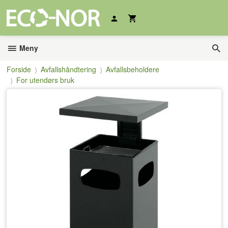
Gå
til
innholdet
Meny
Forside
Avfallshåndtering
Avfallsbeholdere
For utendørs bruk