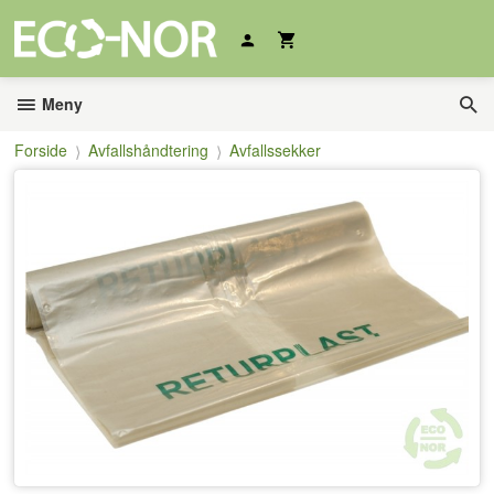
Gå
til
innholdet
Meny
Forside
Avfallshåndtering
Avfallssekker