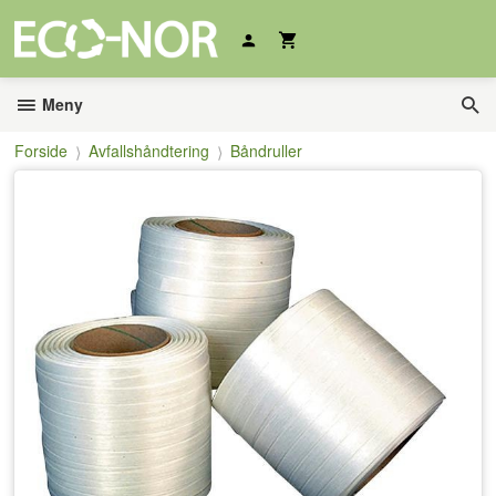
Gå
til
innholdet
Meny
Forside
Avfallshåndtering
Båndruller