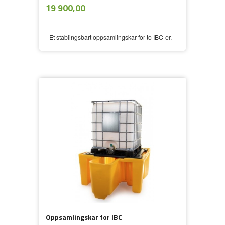
ekskl.
Pris
19 900,00
mva.
Et stablingsbart oppsamlingskar for to IBC-er.
Oppsamlingskar for IBC