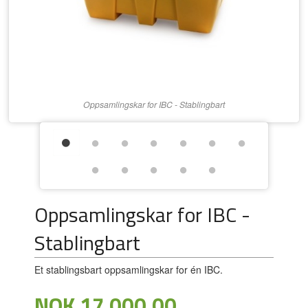
Oppsamlingskar for IBC - Stablingbart
Oppsamlingskar for IBC -
Stablingbart
Et stablingsbart oppsamlingskar for én IBC.
Pris
NOK
17 000,00