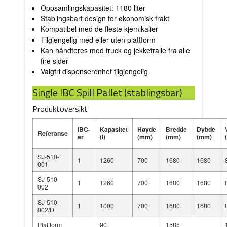
Oppsamlingskapasitet: 1180 liter
Stablingsbart design for økonomisk frakt
Kompatibel med de fleste kjemikalier
Tilgjengelig med eller uten plattform
Kan håndteres med truck og jekketralle fra alle
fire sider
Valgfri dispenserenhet tilgjengelig
Single IBC Spill Pallet (stablingsbar)
Produktoversikt
IBC-
Kapasitet
Høyde
Bredde
Dybde
Referanse
er
(l)
(mm)
(mm)
(mm)
SJ-510-
1
1260
700
1680
1680
001
SJ-510-
1
1260
700
1680
1680
002
SJ-510-
1
1000
700
1680
1680
002/D
Plattform
90
1585