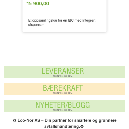
ekskl.
Pris
15 900,00
mva.
Et oppsamlingskar for én IBC med integrert
dispenser.
♻️
Eco-Nor AS – Din partner for smartere og grønnere
avfallshåndtering.
♻️