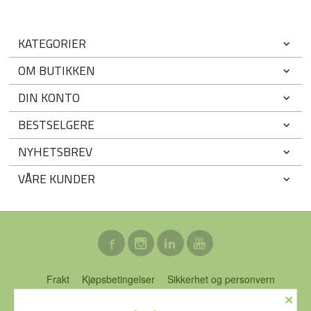
KATEGORIER
OM BUTIKKEN
DIN KONTO
BESTSELGERE
NYHETSBREV
VÅRE KUNDER
Frakt
Kjøpsbetingelser
Sikkerhet og personvern
×
Nyhetsbrev
Blogg
Ofte stilte spørsmål