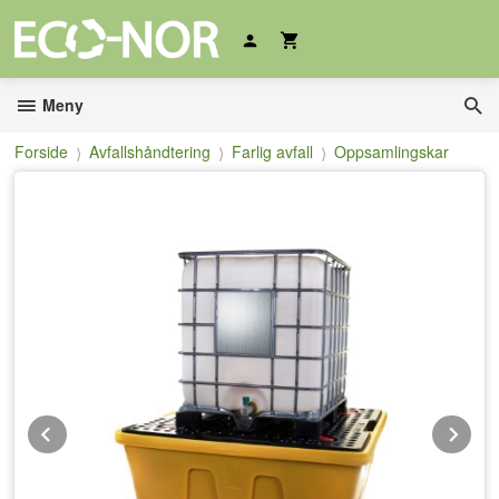
Gå
til
innholdet
Meny
Forside
Avfallshåndtering
Farlig avfall
Oppsamlingskar
Prev
Ne