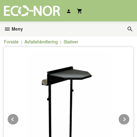
Gå
til
innholdet
Meny
Forside
Avfallshåndtering
Stativer
Prev
Ne