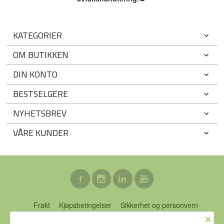
KATEGORIER
OM BUTIKKEN
DIN KONTO
BESTSELGERE
NYHETSBREV
VÅRE KUNDER
Frakt
Kjøpsbetingelser
Sikkerhet og personvern
×
Nyhetsbrev
Blogg
Ofte stilte spørsmål