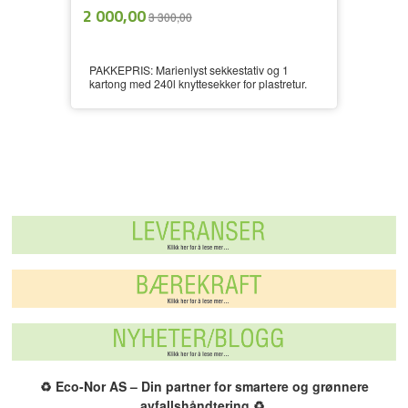
ekskl.
Tilbud
2 000,00
3 300,00
mva.
PAKKEPRIS: Marienlyst sekkestativ og 1
kartong med 240l knyttesekker for plastretur.
♻️
Eco-Nor AS – Din partner for smartere og grønnere
avfallshåndtering.
♻️