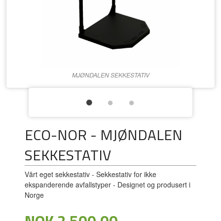
MJØNDALEN SEKKESTATIV
ECO-NOR - MJØNDALEN
SEKKESTATIV
Vårt eget sekkestativ - Sekkestativ for ikke
ekspanderende avfallstyper - Designet og produsert i
Norge
Pris
NOK
2 500,00