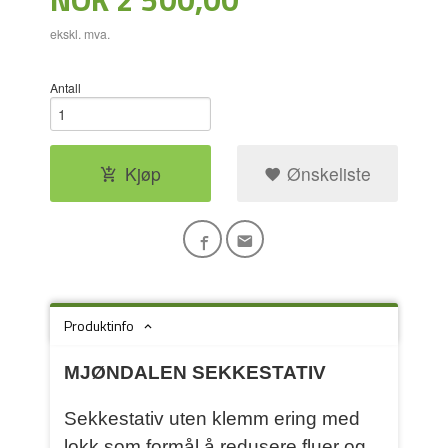
ekskl. mva.
Antall
Kjøp
Ønskeliste
Produktinfo
MJØNDALEN SEKKESTATIV
Sekkestativ uten klemm ering med
lokk som formål å redusere fluer og