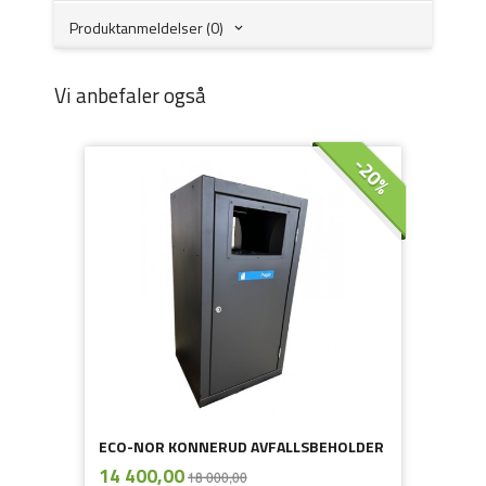
Produktanmeldelser (0)
Vi anbefaler også
-20%
ECO-NOR KONNERUD AVFALLSBEHOLDER
ekskl.
Tilbud
14 400,00
18 000,00
mva.