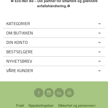
♻️
Eco-Nor AS – Din partner for smartere og grønnere
avfallshåndtering.
♻️
KATEGORIER
OM BUTIKKEN
DIN KONTO
BESTSELGERE
NYHETSBREV
VÅRE KUNDER
Frakt
Kjøpsbetingelser
Sikkerhet og personvern