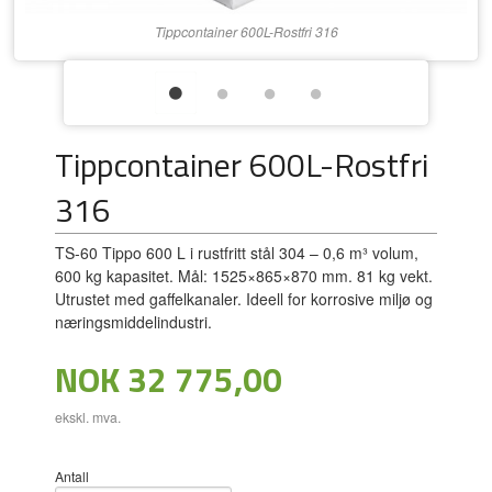
Tippcontainer 600L-Rostfri 316
Tippcontainer 600L-Rostfri
316
TS-60 Tippo 600 L i rustfritt stål 304 – 0,6 m³ volum,
600 kg kapasitet. Mål: 1525×865×870 mm. 81 kg vekt.
Utrustet med gaffelkanaler. Ideell for korrosive miljø og
næringsmiddelindustri.
Pris
NOK
32 775,00
ekskl. mva.
Antall