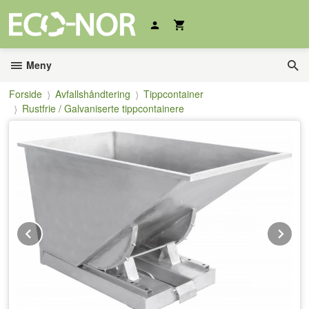
Gå
til
innholdet
Meny
Forside
Avfallshåndtering
Tippcontainer
Rustfrie / Galvaniserte tippcontainere
Prev
Ne