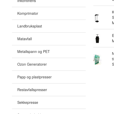
Inkontinens
Komprimator
S
M
Landbruksplast
E
Matavfall
M
Metallspann og PET
N
t
Ozon Generatorer
Papp og plastpresser
Restavfallspresser
Sekkepresse