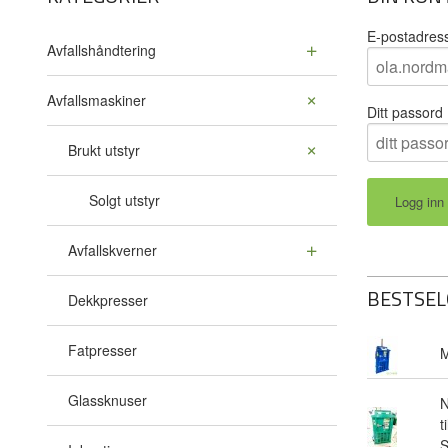
E-postadres
Avfallshåndtering
Avfallsmaskiner
Ditt passord
Brukt utstyr
Solgt utstyr
Avfallskverner
BESTSEL
Dekkpresser
Fatpresser
M
Glassknuser
N
t