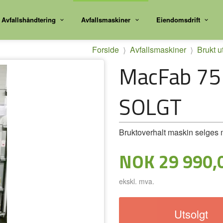
Avfallshåndtering
Avfallsmaskiner
Eiendomsdrift
Forside
Avfallsmaskiner
Brukt u
MacFab 75 
SOLGT
Bruktoverhalt maskin selges
Pris
NOK
29 990,
ekskl. mva.
Utsolgt