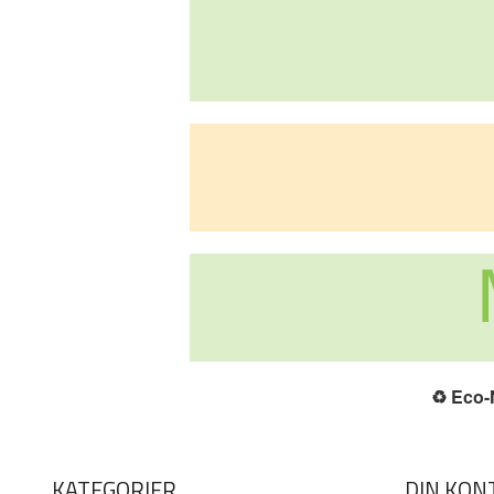
♻️
Eco-N
KATEGORIER
DIN KON