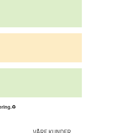
ering.
♻️
VÅRE KUNDER