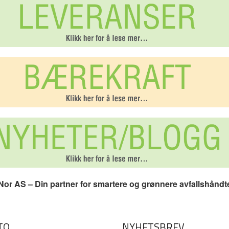
or AS – Din partner for smartere og grønnere avfallshåndt
TO
NYHETSBREV