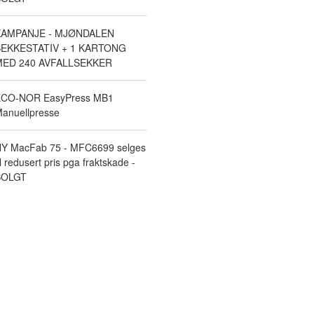
KAMPANJE - MJØNDALEN
EKKESTATIV + 1 KARTONG
ED 240 AVFALLSEKKER
CO-NOR EasyPress MB1
anuellpresse
Y MacFab 75 - MFC6699 selges
il redusert pris pga fraktskade -
SOLGT