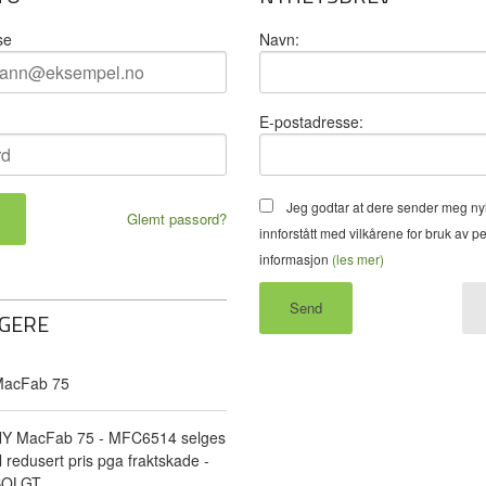
se
Navn:
E-postadresse:
Jeg godtar at dere sender meg ny
Glemt passord?
innforstått med vilkårene for bruk av p
informasjon
(les mer)
GERE
acFab 75
Y MacFab 75 - MFC6514 selges
il redusert pris pga fraktskade -
SOLGT