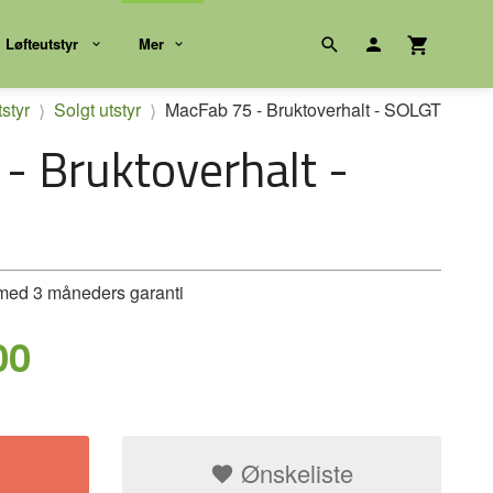
Løfteutstyr
Mer
tstyr
Solgt utstyr
MacFab 75 - Bruktoverhalt - SOLGT
- Bruktoverhalt -
 med 3 måneders garanti
00
Ønskeliste