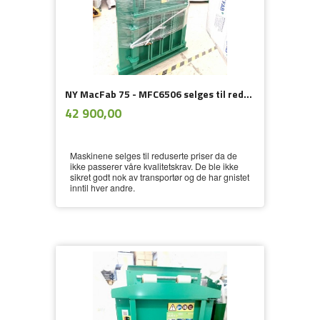
NY MacFab 75 - MFC6506 selges til redusert pris pga fraktskade
ekskl.
Pris
42 900,00
mva.
Maskinene selges til reduserte priser da de
ikke passerer våre kvalitetskrav. De ble ikke
sikret godt nok av transportør og de har gnistet
inntil hver andre.