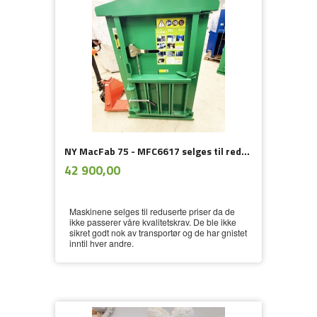
NY MacFab 75 - MFC6617 selges til redusert pris pga fraktskade - SoLGT
ekskl.
Pris
42 900,00
mva.
Maskinene selges til reduserte priser da de
ikke passerer våre kvalitetskrav. De ble ikke
sikret godt nok av transportør og de har gnistet
inntil hver andre.