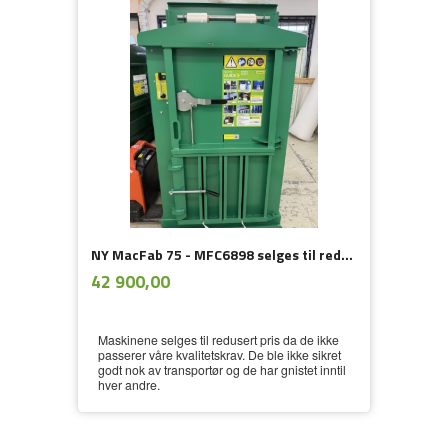
NY MacFab 75 - MFC6898 selges til redusert pris pga fraktskade
ekskl.
Pris
42 900,00
mva.
Maskinene selges til redusert pris da de ikke
passerer våre kvalitetskrav. De ble ikke sikret
godt nok av transportør og de har gnistet inntil
hver andre.