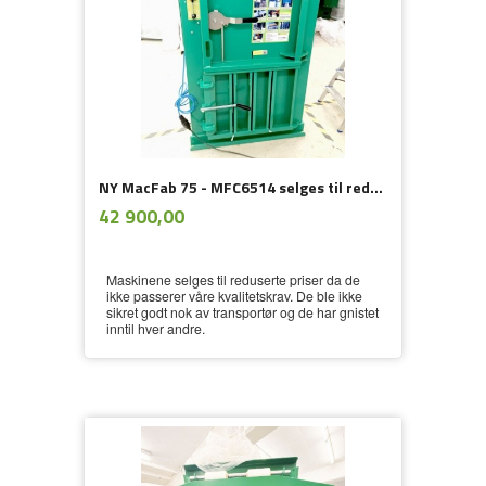
NY MacFab 75 - MFC6514 selges til redusert pris pga fraktskade - SOLGT
ekskl.
Pris
42 900,00
mva.
Maskinene selges til reduserte priser da de
ikke passerer våre kvalitetskrav. De ble ikke
sikret godt nok av transportør og de har gnistet
inntil hver andre.