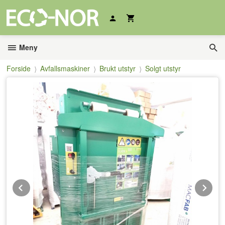
Gå
til
innholdet
Meny
Forside
Avfallsmaskiner
Brukt utstyr
Solgt utstyr
Prev
Ne