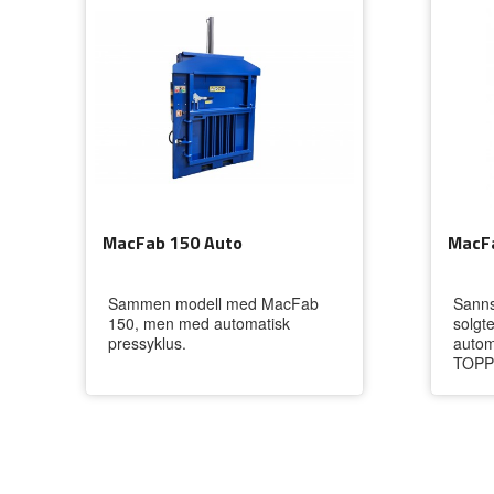
MacFab 150 Auto
MacFa
Sammen modell med MacFab
Sanns
150, men med automatisk
solgt
pressyklus.
autom
TOPP