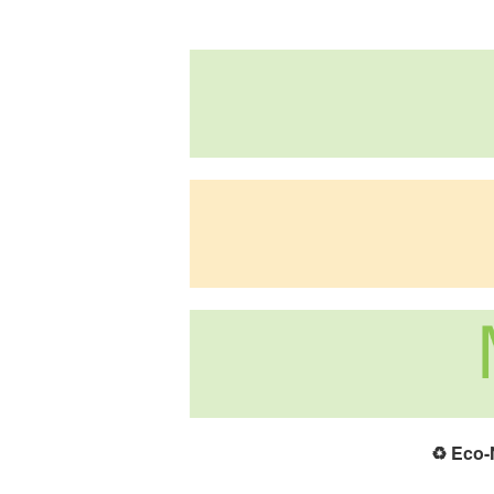
♻️
Eco-N