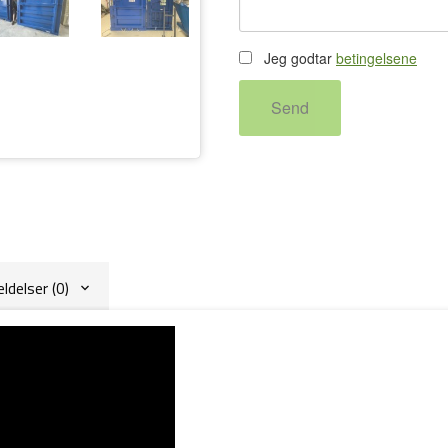
Jeg godtar
betingelsene
Send
delser (0)