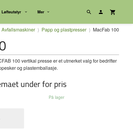
Løfteutstyr
Mer
Avfallsmaskiner
Papp og plastpresser
MacFab 100
0
AB 100 vertikal presse er et utmerket valg for bedrifter
pesker og plastemballasje.
emaet under for pris
På lager
e