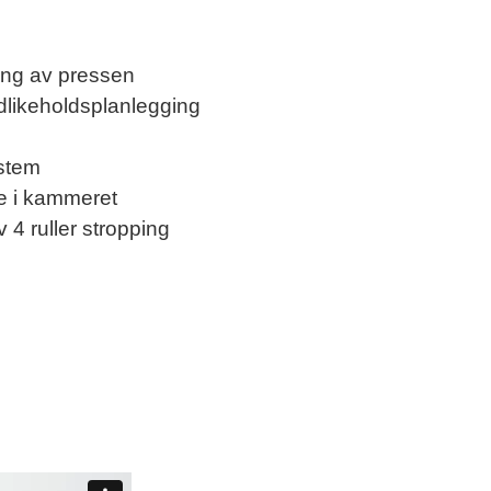
ing av pressen
edlikeholdsplanlegging
ystem
ke i kammeret
 4 ruller stropping