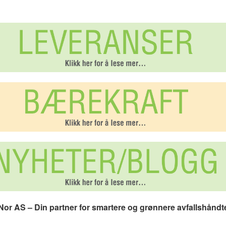
or AS – Din partner for smartere og grønnere avfallshåndt