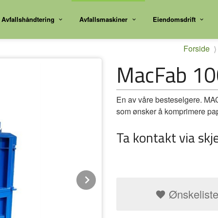
Avfallshåndtering
Avfallsmaskiner
Eiendomsdrift
Forside
MacFab 10
En av våre besteselgere. MACF
som ønsker å komprimere pap
Ta kontakt via skj
Next
Ønskelist