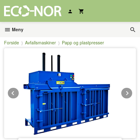
Gå
til
innholdet
Meny
Forside
Avfallsmaskiner
Papp og plastpresser
Prev
Ne