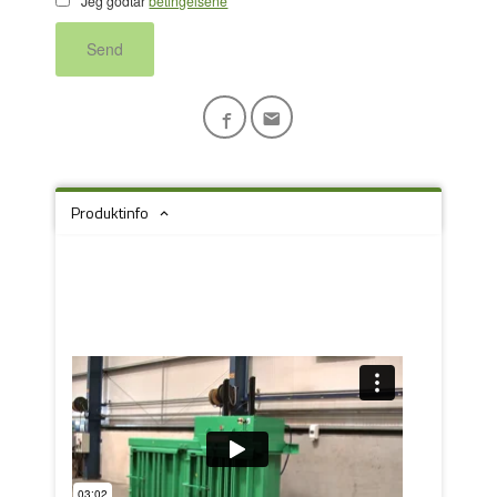
Jeg godtar
betingelsene
Send
Produktinfo