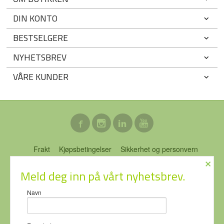
DIN KONTO
BESTSELGERE
NYHETSBREV
VÅRE KUNDER
Frakt
Kjøpsbetingelser
Sikkerhet og personvern
×
Nyhetsbrev
Blogg
Ofte stilte spørsmål
Meld deg inn på vårt nyhetsbrev.
ECO-NOR AS Stubberudveien 76 3031 DRAMMEN Tlf.
46 74 64
Navn
64
- Foretaksregisteret 919637951
Vår nettbutikk bruker cookies slik at