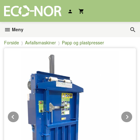
Gå
til
innholdet
Meny
Forside
Avfallsmaskiner
Papp og plastpresser
Prev
Ne