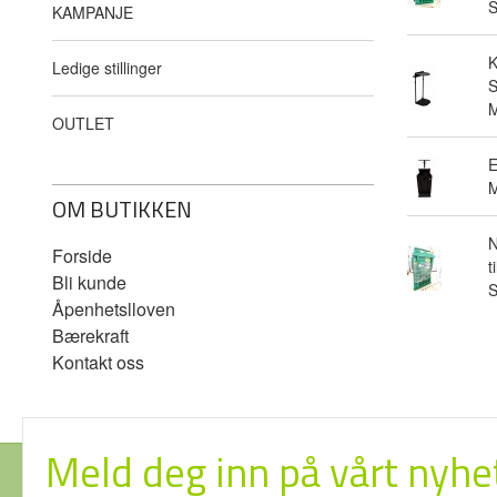
KAMPANJE
Ledige stillinger
S
M
OUTLET
E
M
OM BUTIKKEN
N
Forside
t
Bli kunde
Åpenhetslloven
Bærekraft
Kontakt oss
Meld deg inn på vårt nyhe