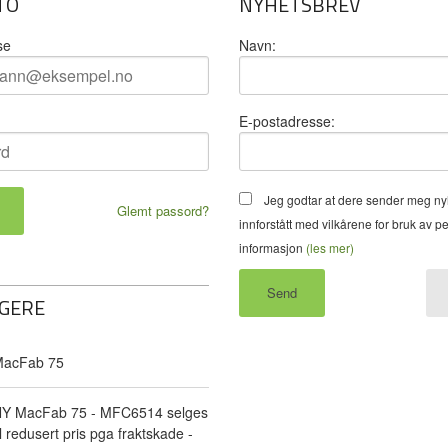
TO
NYHETSBREV
se
Navn:
E-postadresse:
Jeg godtar at dere sender meg ny
Glemt passord?
innforstått med vilkårene for bruk av p
informasjon
(les mer)
GERE
acFab 75
Y MacFab 75 - MFC6514 selges
il redusert pris pga fraktskade -