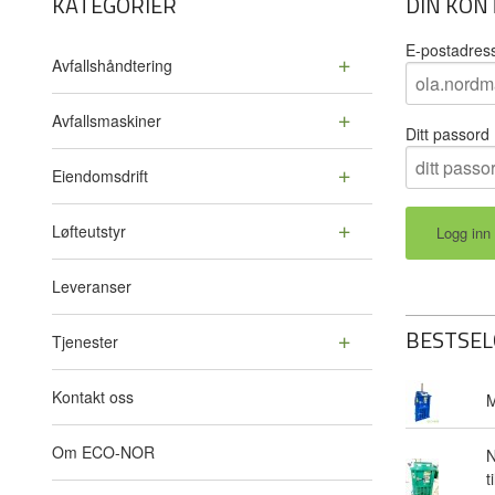
KATEGORIER
DIN KON
E-postadres
Avfallshåndtering
Avfallsmaskiner
Ditt passord
Eiendomsdrift
Løfteutstyr
Leveranser
BESTSEL
Tjenester
Kontakt oss
M
Om ECO-NOR
N
t