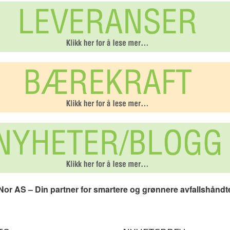
or AS – Din partner for smartere og grønnere avfallshåndt