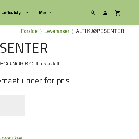
Løfteutstyr
Mer
Forside
Leveranser
ALTI KJØPESENTER
ESENTER
CO-NOR BIO til restavfall
emaet under for pris
e
e produktet: