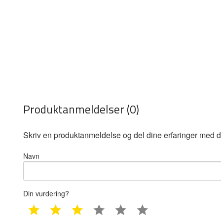
Produktanmeldelser (0)
Skriv en produktanmeldelse og del dine erfaringer med d
Navn
Din vurdering?
1 star
2 star
3 star
4 star
5 star
6 star