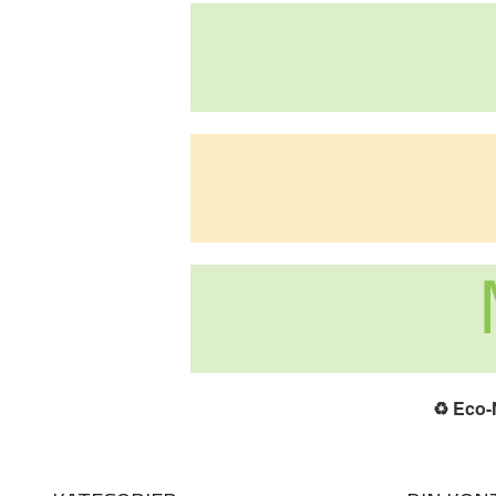
♻️
Eco-N