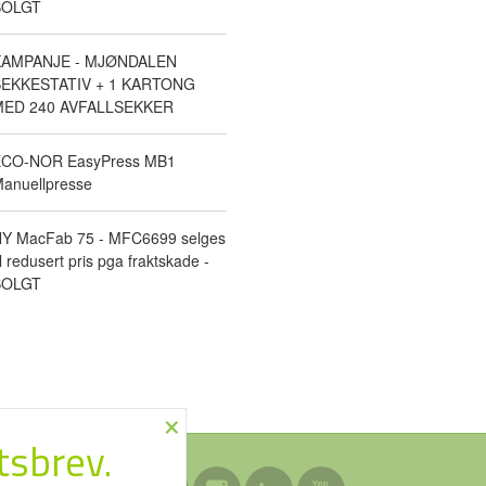
SOLGT
KAMPANJE - MJØNDALEN
EKKESTATIV + 1 KARTONG
ED 240 AVFALLSEKKER
CO-NOR EasyPress MB1
anuellpresse
Y MacFab 75 - MFC6699 selges
il redusert pris pga fraktskade -
SOLGT
×
tsbrev.