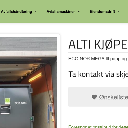
Avfallshåndtering
Avfallsmaskiner
Eiendomsdrift
ALTI KJØP
ECO-NOR MEGA til papp og E
Ta kontakt via skj
Ønskelist
Forespør et pristilbud for dett