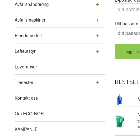
Avfallshåndtering
Avfallsmaskiner
Ditt passord
Eiendomsdrift
Løfteutstyr
Leveranser
BESTSEL
Tjenester
Kontakt oss
M
Om ECO-NOR
N
t
KAMPANJE