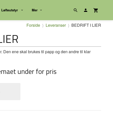
Løfteutstyr
Mer
Forside
Leveranser
BEDRIFT I LIER
LIER
er. Den ene skal brukes til papp og den andre til klar
emaet under for pris
e