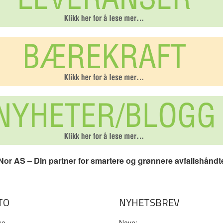
or AS – Din partner for smartere og grønnere avfallshåndt
TO
NYHETSBREV
se
Navn: