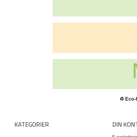
♻️
Eco-N
KATEGORIER
DIN KON
E-postadres