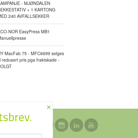
KAMPANJE - MJØNDALEN
EKKESTATIV + 1 KARTONG
ED 240 AVFALLSEKKER
CO-NOR EasyPress MB1
anuellpresse
Y MacFab 75 - MFC6699 selges
il redusert pris pga fraktskade -
SOLGT
×
tsbrev.