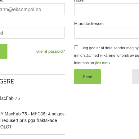
E-postadresse:
Jeg godtar at dere sender meg ny
Glemt passord?
innforstått med vilkårene for bruk av p
informasjon
(les mer)
GERE
acFab 75
Y MacFab 75 - MFC6514 selges
il redusert pris pga fraktskade -
SOLGT