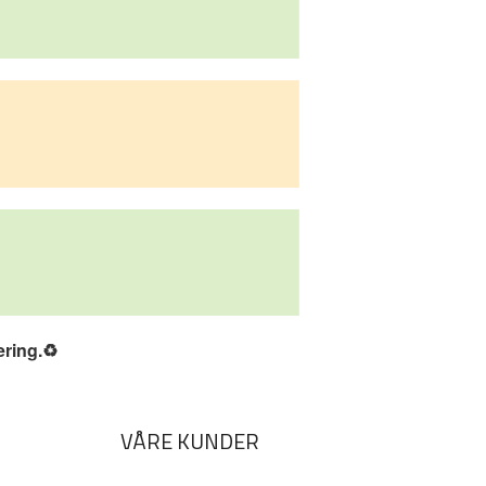
ering.
♻️
VÅRE KUNDER