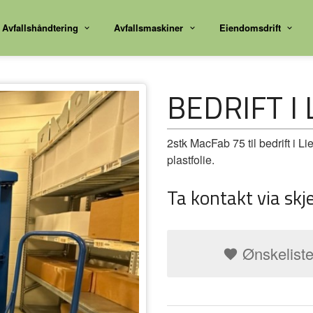
Avfallshåndtering
Avfallsmaskiner
Eiendomsdrift
BEDRIFT I 
2stk MacFab 75 til bedrift i Li
plastfolie.
Ta kontakt via skj
Ønskelist