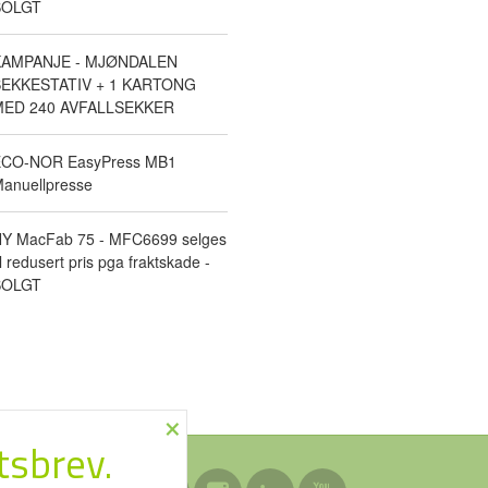
SOLGT
KAMPANJE - MJØNDALEN
EKKESTATIV + 1 KARTONG
ED 240 AVFALLSEKKER
CO-NOR EasyPress MB1
anuellpresse
Y MacFab 75 - MFC6699 selges
il redusert pris pga fraktskade -
SOLGT
×
tsbrev.