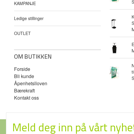
KAMPANJE
Ledige stillinger
S
M
OUTLET
E
M
OM BUTIKKEN
N
Forside
t
Bli kunde
Åpenhetslloven
Bærekraft
Kontakt oss
Meld deg inn på vårt nyhe