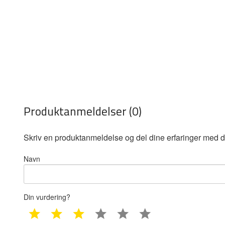
Produktanmeldelser (0)
Skriv en produktanmeldelse og del dine erfaringer med d
Navn
Din vurdering?
1 star
2 star
3 star
4 star
5 star
6 star