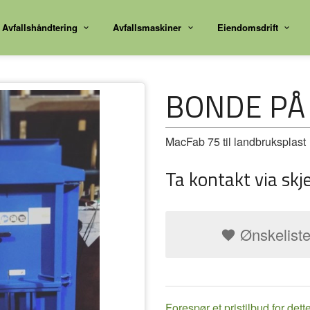
Avfallshåndtering
Avfallsmaskiner
Eiendomsdrift
BONDE PÅ
MacFab 75 til landbruksplast
Ta kontakt via skj
Ønskelist
Forespør et pristilbud for dett