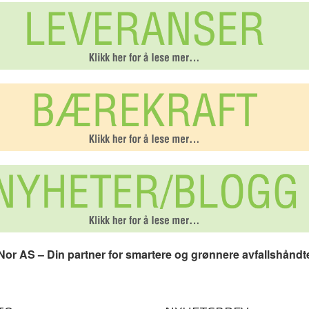
or AS – Din partner for smartere og grønnere avfallshåndt