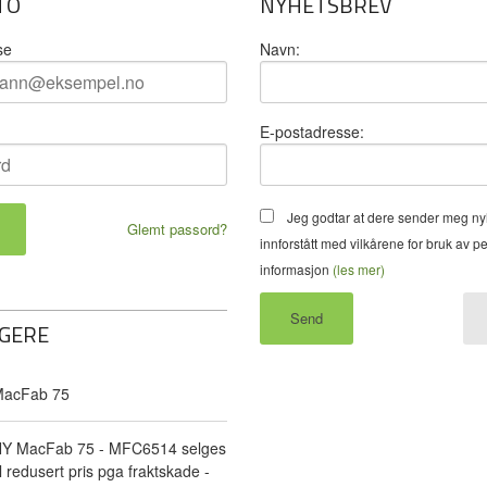
TO
NYHETSBREV
se
Navn:
E-postadresse:
Jeg godtar at dere sender meg ny
Glemt passord?
innforstått med vilkårene for bruk av p
informasjon
(les mer)
GERE
acFab 75
Y MacFab 75 - MFC6514 selges
il redusert pris pga fraktskade -