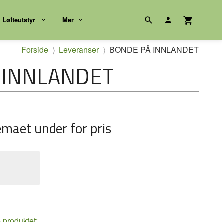
Løfteutstyr
Mer
Forside
Leveranser
BONDE PÅ INNLANDET
 INNLANDET
emaet under for pris
e
e produktet: