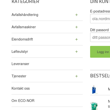
KATEGORIER
DIN KON
E-postadres
Avfallshåndtering
Avfallsmaskiner
Ditt passord
Eiendomsdrift
Løfteutstyr
Leveranser
BESTSEL
Tjenester
Kontakt oss
M
Om ECO-NOR
N
t