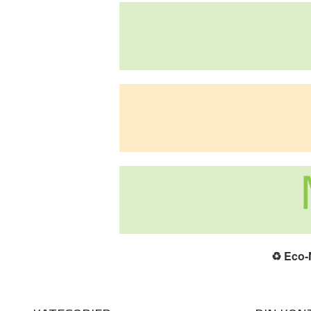
♻️
Eco-N