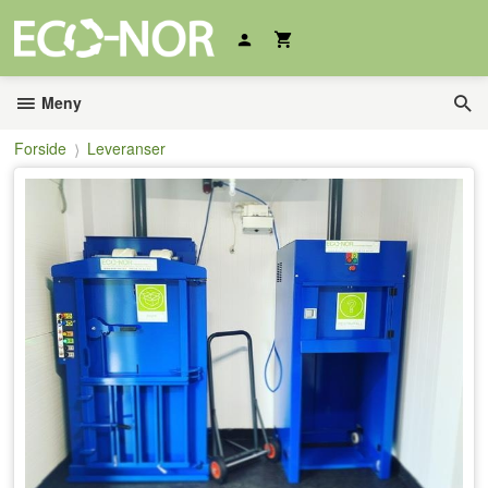
Gå
til
innholdet
Meny
Forside
Leveranser