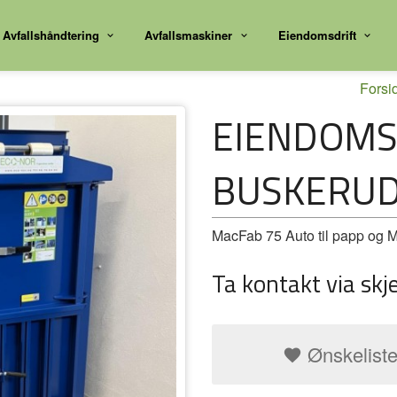
Avfallshåndtering
Avfallsmaskiner
Eiendomsdrift
Forsi
EIENDOMS
BUSKERU
MacFab 75 Auto til papp og Ma
Ta kontakt via skj
Ønskelist