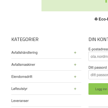
♻️
Eco-N
KATEGORIER
DIN KON
E-postadres
Avfallshåndtering
Avfallsmaskiner
Ditt passord
Eiendomsdrift
Løfteutstyr
Leveranser