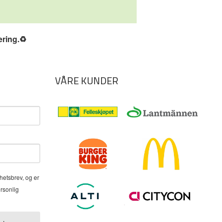
ering.
♻️
VÅRE KUNDER
hetsbrev, og er
ersonlig