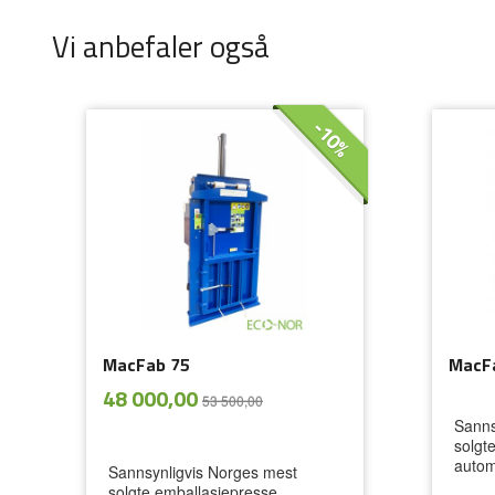
Vi anbefaler også
-10%
MacFab 75
MacFa
ekskl.
Tilbud
48 000,00
53 500,00
mva.
Sanns
solgt
autom
Sannsynligvis Norges mest
solgte emballasjepresse