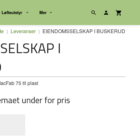
Løfteutstyr
Mer
de
Leveranser
EIENDOMSSELSKAP I BUSKERUD
SELSKAP I
D
cFab 75 til plast
emaet under for pris
e