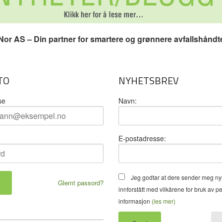
or AS – Din partner for smartere og grønnere avfallshåndt
TO
NYHETSBREV
se
Navn:
E-postadresse:
Jeg godtar at dere sender meg ny
Glemt passord?
innforstått med vilkårene for bruk av p
informasjon
(les mer)