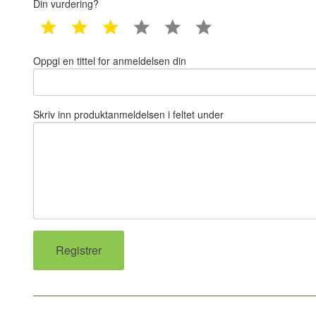
Din vurdering?
1 star
2 star
3 star
4 star
5 star
6 star
Oppgi en tittel for anmeldelsen din
Skriv inn produktanmeldelsen i feltet under