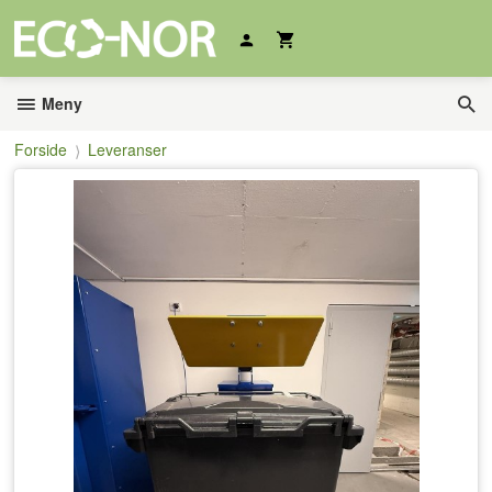
Gå
til
innholdet
Meny
Forside
Leveranser