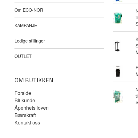
Om ECO-NOR
N
t
KAMPANJE
Ledige stillinger
S
M
OUTLET
E
M
OM BUTIKKEN
N
Forside
t
Bli kunde
Åpenhetslloven
Bærekraft
Kontakt oss