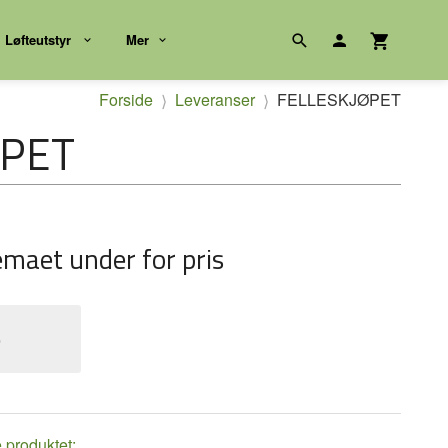
Løfteutstyr
Mer
Forside
Leveranser
FELLESKJØPET
ØPET
emaet under for pris
e
e produktet: