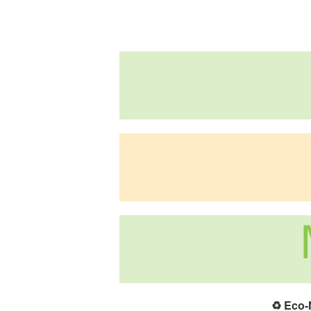
♻️
Eco-N