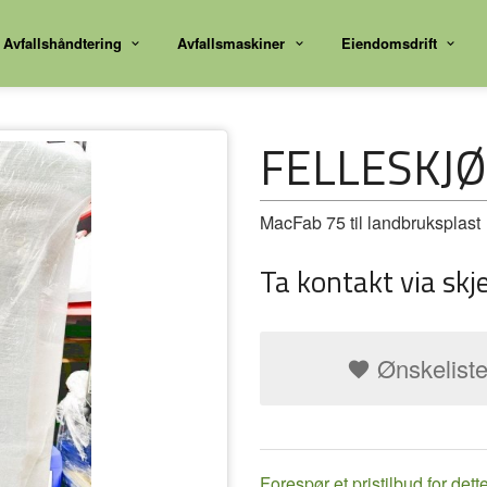
Avfallshåndtering
Avfallsmaskiner
Eiendomsdrift
FELLESKJ
MacFab 75 til landbruksplast
Ta kontakt via skj
Ønskelist
Forespør et pristilbud for dett