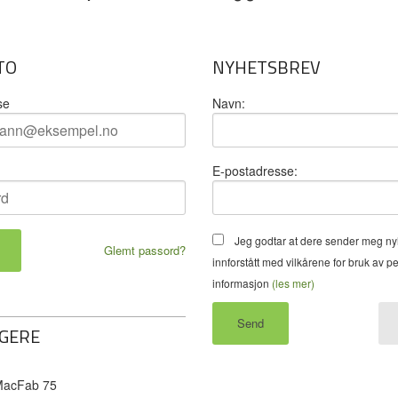
TO
NYHETSBREV
se
Navn:
E-postadresse:
Jeg godtar at dere sender meg ny
Glemt passord?
innforstått med vilkårene for bruk av p
informasjon
(les mer)
GERE
acFab 75