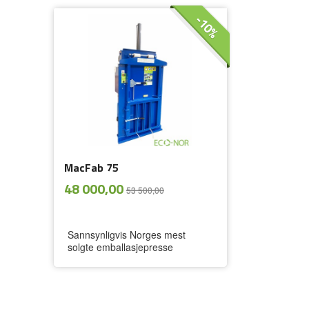
-10%
MacFab 75
ekskl.
Tilbud
48 000,00
53 500,00
mva.
Sannsynligvis Norges mest
solgte emballasjepresse