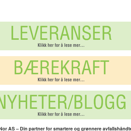
or AS – Din partner for smartere og grønnere avfallshåndt