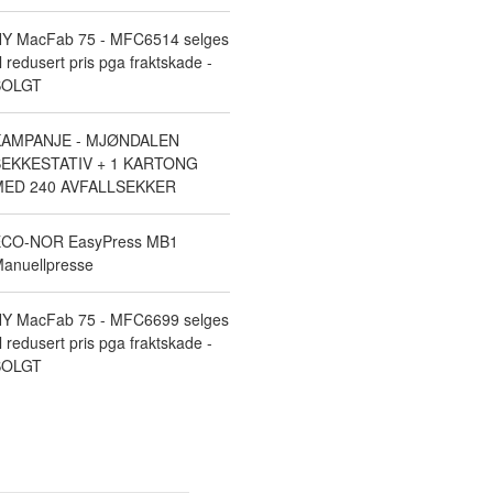
Y MacFab 75 - MFC6514 selges
il redusert pris pga fraktskade -
SOLGT
KAMPANJE - MJØNDALEN
EKKESTATIV + 1 KARTONG
ED 240 AVFALLSEKKER
CO-NOR EasyPress MB1
anuellpresse
Y MacFab 75 - MFC6699 selges
il redusert pris pga fraktskade -
SOLGT