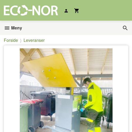
Gå
til
innholdet
Meny
Forside
Leveranser