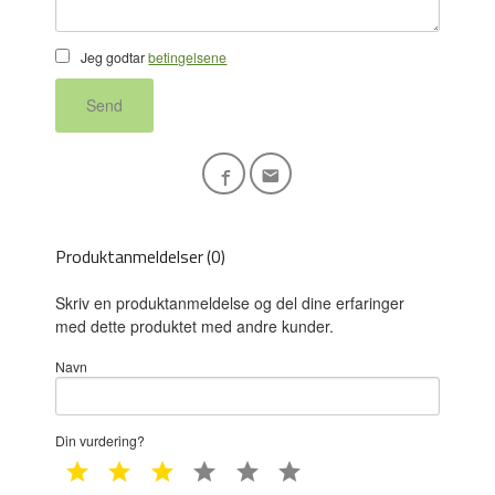
Jeg godtar
betingelsene
Send
Produktanmeldelser (0)
Skriv en produktanmeldelse og del dine erfaringer
med dette produktet med andre kunder.
Navn
Din vurdering?
1 star
2 star
3 star
4 star
5 star
6 star