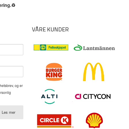
ering.
♻️
VÅRE KUNDER
hetsbrev, og er
ersonlig
Les mer