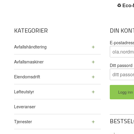
♻️
Eco-N
KATEGORIER
DIN KON
E-postadres
Avfallshåndtering
Avfallsmaskiner
Ditt passord
Eiendomsdrift
Løfteutstyr
Leveranser
BESTSEL
Tjenester