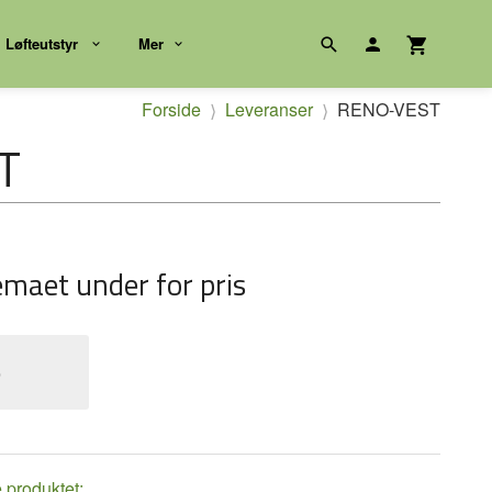
Løfteutstyr
Mer
Forside
Leveranser
RENO-VEST
T
emaet under for pris
e
e produktet: