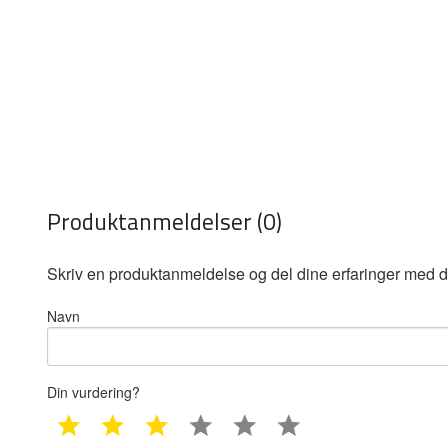
Produktanmeldelser (0)
Skriv en produktanmeldelse og del dine erfaringer med d
Navn
Din vurdering?
1 star
2 star
3 star
4 star
5 star
6 star