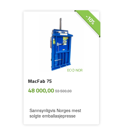
-10%
MacFab 75
ekskl.
Tilbud
48 000,00
53 500,00
mva.
Sannsynligvis Norges mest
solgte emballasjepresse