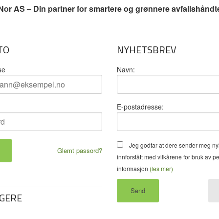
or AS – Din partner for smartere og grønnere avfallshåndt
TO
NYHETSBREV
se
Navn:
E-postadresse:
Jeg godtar at dere sender meg ny
Glemt passord?
innforstått med vilkårene for bruk av p
informasjon
(les mer)
GERE