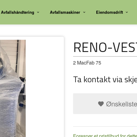
Avfallshåndtering
Avfallsmaskiner
Eiendomsdrift
RENO-VES
2 MacFab 75
Ta kontakt via skj
Ønskelist
Forespør et pristilbud for dett