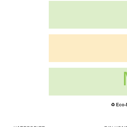
♻️
Eco-N