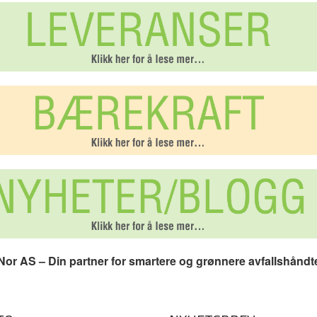
or AS – Din partner for smartere og grønnere avfallshåndt