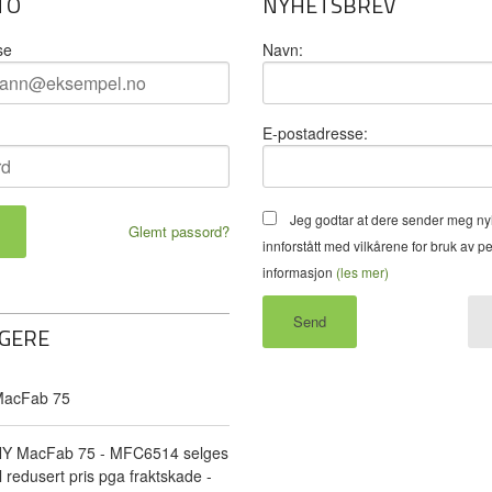
TO
NYHETSBREV
se
Navn:
E-postadresse:
Jeg godtar at dere sender meg ny
Glemt passord?
innforstått med vilkårene for bruk av p
informasjon
(les mer)
GERE
acFab 75
Y MacFab 75 - MFC6514 selges
il redusert pris pga fraktskade -