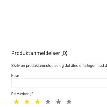
Produktanmeldelser (0)
Skriv en produktanmeldelse og del dine erfaringer med d
Navn
Din vurdering?
1 star
2 star
3 star
4 star
5 star
6 star