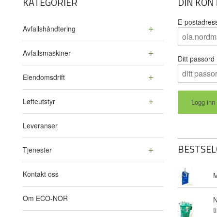
KATEGORIER
DIN KON
E-postadres
Avfallshåndtering
Avfallsmaskiner
Ditt passord
Eiendomsdrift
Løfteutstyr
Leveranser
BESTSEL
Tjenester
Kontakt oss
M
Om ECO-NOR
N
t