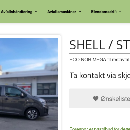
Avfallshåndtering
Avfallsmaskiner
Eiendomsdrift
SHELL / S
ECO-NOR MEGA til restavfal
Ta kontakt via skj
Ønskelist
Forespør et pristilbud for dett