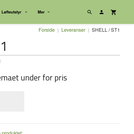
Løfteutstyr
Mer
Forside
Leveranser
SHELL / ST1
T1
l
emaet under for pris
e
e produktet: