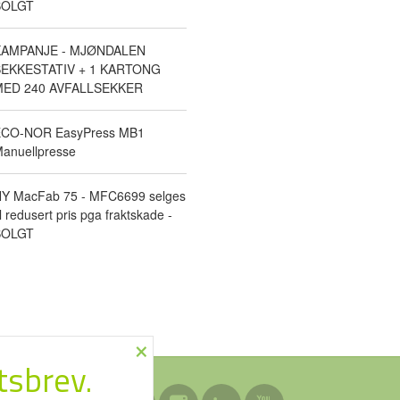
SOLGT
KAMPANJE - MJØNDALEN
EKKESTATIV + 1 KARTONG
ED 240 AVFALLSEKKER
CO-NOR EasyPress MB1
anuellpresse
Y MacFab 75 - MFC6699 selges
il redusert pris pga fraktskade -
SOLGT
×
tsbrev.