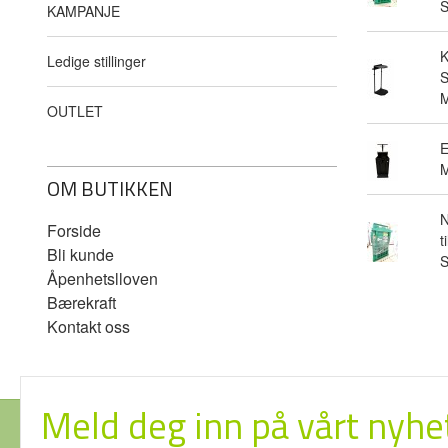
KAMPANJE
Ledige stillinger
S
M
OUTLET
E
M
OM BUTIKKEN
N
Forside
t
Bli kunde
Åpenhetslloven
Bærekraft
Kontakt oss
Meld deg inn på vårt nyhe