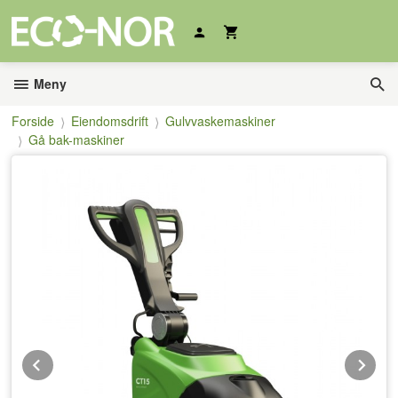
Gå
til
innholdet
Meny
Forside
Eiendomsdrift
Gulvvaskemaskiner
Gå bak-maskiner
Prev
Ne