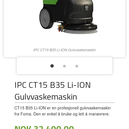
IPC CT15 B35 Li-ION Gulvvaskemaskin
IPC CT15 B35 Li-ION
Gulvvaskemaskin
CT15 B35 Li-ION er en profesjonell gulvvaskemaskin
fra Foma. Den er enkel å bruke og lett å manøvrere.
Tilbud
NOK
32 400,00