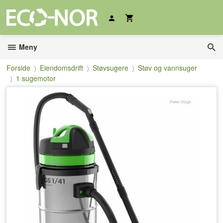
Gå
til
innholdet
Meny
Forside
Eiendomsdrift
Støvsugere
Støv og vannsuger
1 sugemotor