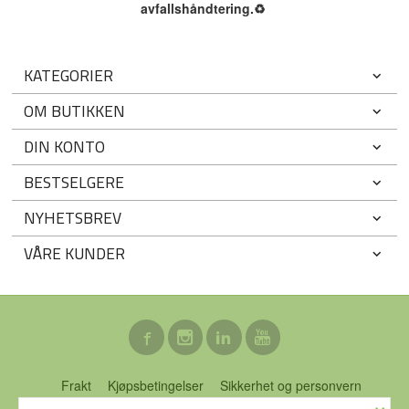
avfallshåndtering.
♻️
KATEGORIER
OM BUTIKKEN
DIN KONTO
BESTSELGERE
NYHETSBREV
VÅRE KUNDER
Frakt
Kjøpsbetingelser
Sikkerhet og personvern
×