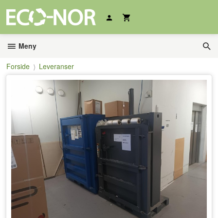
Gå
til
innholdet
Meny
Forside
Leveranser