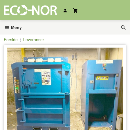
Gå
til
innholdet
Meny
Forside
Leveranser