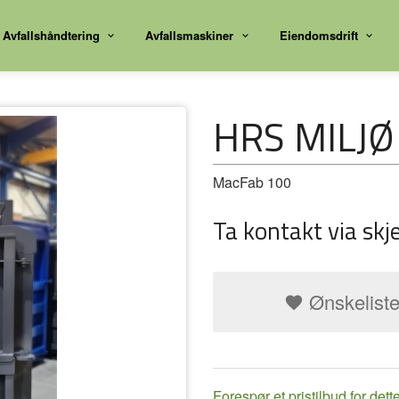
Avfallshåndtering
Avfallsmaskiner
Eiendomsdrift
HRS MILJØ
MacFab 100
Ta kontakt via skj
Ønskelist
Forespør et pristilbud for dett