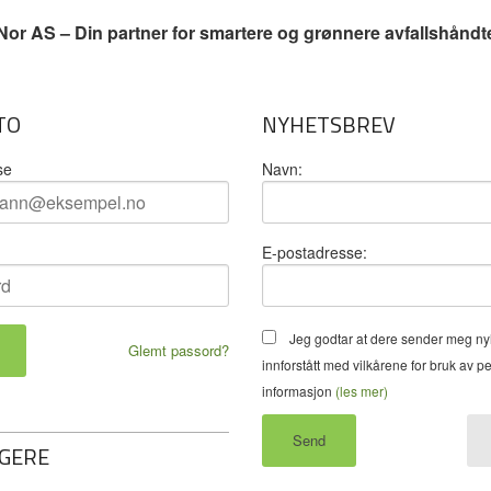
or AS – Din partner for smartere og grønnere avfallshåndt
TO
NYHETSBREV
se
Navn:
E-postadresse:
Jeg godtar at dere sender meg ny
Glemt passord?
innforstått med vilkårene for bruk av p
informasjon
(les mer)
GERE