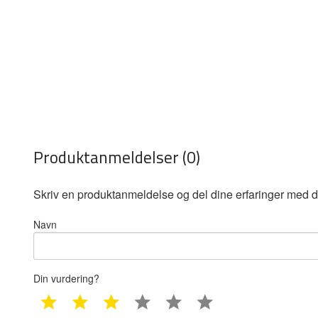
Produktanmeldelser (0)
Skriv en produktanmeldelse og del dine erfaringer med d
Navn
Din vurdering?
1 star
2 star
3 star
4 star
5 star
6 star