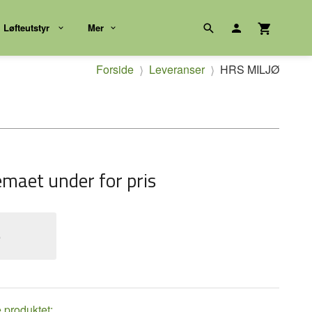
Løfteutstyr
Mer
Forside
Leveranser
HRS MILJØ
emaet under for pris
e
e produktet: