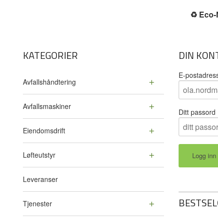
♻️
Eco-N
KATEGORIER
DIN KON
E-postadres
Avfallshåndtering
Avfallsmaskiner
Ditt passord
Eiendomsdrift
Løfteutstyr
Leveranser
BESTSEL
Tjenester