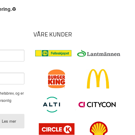
ering.
♻️
VÅRE KUNDER
hetsbrev, og er
ersonlig
Les mer