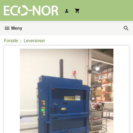
Gå
til
innholdet
Meny
Forside
Leveranser