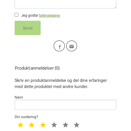
Jeg godtar
betingelsene
Send
Produktanmeldelser (0)
Skriv en produktanmeldelse og del dine erfaringer
med dette produktet med andre kunder.
Navn
Din vurdering?
1 star
2 star
3 star
4 star
5 star
6 star