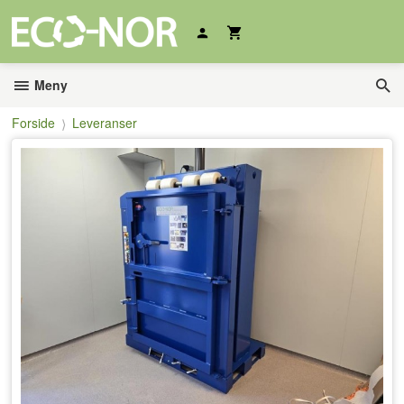
Gå
til
innholdet
Meny
Forside
Leveranser