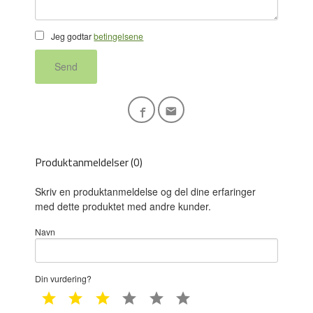
Jeg godtar
betingelsene
Send
Produktanmeldelser (0)
Skriv en produktanmeldelse og del dine erfaringer
med dette produktet med andre kunder.
Navn
Din vurdering?
1 star
2 star
3 star
4 star
5 star
6 star