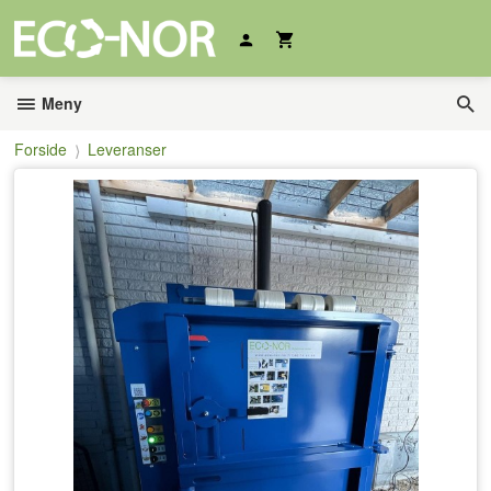
Gå
til
innholdet
Meny
Forside
Leveranser